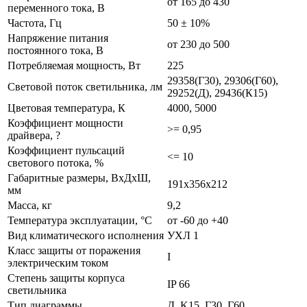
от 165 до 430
переменного тока, В
Частота, Гц
50 ± 10%
Напряжение питания
от 230 до 500
постоянного тока, В
Потребляемая мощность, Вт
225
29358(Г30), 29306(Г60),
Световой поток светильника, лм
29252(Д), 29436(К15)
Цветовая температура, К
4000, 5000
Коэффициент мощности
>= 0,95
драйвера, ?
Коэффициент пульсаций
<= 10
светового потока, %
Габаритные размеры, ВхДхШ,
191x356x212
мм
Масса, кг
9,2
Температура эксплуатации, °С
от -60 до +40
Вид климатического исполнения
УХЛ 1
Класс защиты от поражения
I
электрическим током
Степень защиты корпуса
IP 66
светильника
Тип диаграммы
Д, K15, Г30, Г60