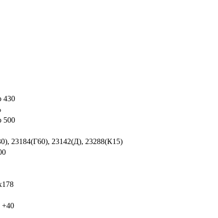
о 430
%
о 500
0), 23184(Г60), 23142(Д), 23288(К15)
00
x178
о +40