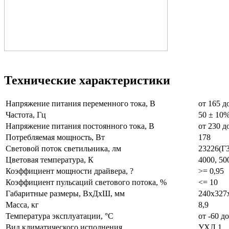
Технические характеристики
Напряжение питания переменного тока, В
от 165 д
Частота, Гц
50 ± 10
Напряжение питания постоянного тока, В
от 230 д
Потребляемая мощность, Вт
178
Световой поток светильника, лм
23226(Г3
Цветовая температура, К
4000, 50
Коэффициент мощности драйвера, ?
>= 0,95
Коэффициент пульсаций светового потока, %
<= 10
Габаритные размеры, ВхДхШ, мм
240x327
Масса, кг
8,9
Температура эксплуатации, °С
от -60 д
Вид климатического исполнения
УХЛ 1