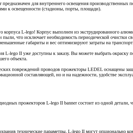
er предназначен для внутреннего освещения производственных п
ми к освещенности (стадионы, порты, площади).
корпуса L-lego! Корпус выполнен из экструдированного алюми
 пыли, что исключает необходимость периодической очистки св
 уменьшенные габариты и вес оптимизируют затраты на транспор
ния L-lego II уже доступны к заказу. Вы можете выбрать окраск
шего объекта.
ческих повреждений проводов прожекторы LEDEL оснащены защ
овационной составляющей, но и на надежности, удобстве эксплуа
диодных прожекторов L-lego II banner состоит из одной детали,
охранив технические параметры. L-lego II могут опционально к