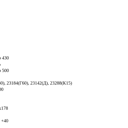
о 430
%
о 500
0), 23184(Г60), 23142(Д), 23288(К15)
00
x178
о +40