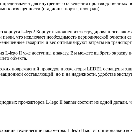
er предназначен для внутреннего освещения производственных п
ми к освещенности (стадионы, порты, площади).
корпуса L-lego! Корпус выполнен из экструдированного алюми
 пыли, что исключает необходимость периодической очистки св
 уменьшенные габариты и вес оптимизируют затраты на транспор
ния L-lego II уже доступны к заказу. Вы можете выбрать окраск
шего объекта.
ческих повреждений проводов прожекторы LEDEL оснащены защ
овационной составляющей, но и на надежности, удобстве эксплуа
диодных прожекторов L-lego II banner состоит из одной детали,
охранив технические параметры. L-lego II могут опционально к