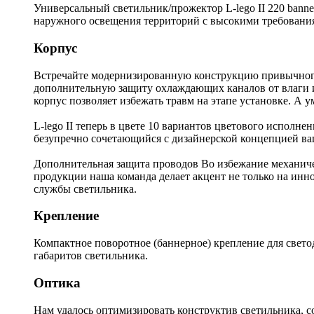
Универсальный светильник/прожектор L-lego II 220 bann
наружного освещения территорий с высокими требования
Корпус
Встречайте модернизированную конструкцию привычного 
дополнительную защиту охлаждающих каналов от влаги и
корпус позволяет избежать травм на этапе установке. А
L-lego II теперь в цвете 10 вариантов цветового исполне
безупречно сочетающийся с дизайнерской концепцией ва
Дополнительная защита проводов Во избежание механи
продукции наша команда делает акцент не только на инн
службы светильника.
Крепление
Компактное поворотное (баннерное) крепление для свето
габаритов светильника.
Оптика
Нам удалось оптимизировать конструктив светильника, с