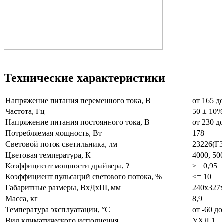
Технические характеристики
Напряжение питания переменного тока, В
от 165 д
Частота, Гц
50 ± 10
Напряжение питания постоянного тока, В
от 230 д
Потребляемая мощность, Вт
178
Световой поток светильника, лм
23226(Г3
Цветовая температура, К
4000, 50
Коэффициент мощности драйвера, ?
>= 0,95
Коэффициент пульсаций светового потока, %
<= 10
Габаритные размеры, ВхДхШ, мм
240x327
Масса, кг
8,9
Температура эксплуатации, °С
от -60 д
Вид климатического исполнения
УХЛ 1