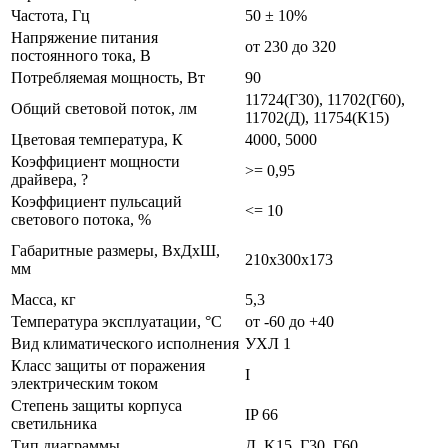
Частота, Гц
50 ± 10%
Напряжение питания
от 230 до 320
постоянного тока, В
Потребляемая мощность, Вт
90
11724(Г30), 11702(Г60),
Общий световой поток, лм
11702(Д), 11754(К15)
Цветовая температура, К
4000, 5000
Коэффициент мощности
>= 0,95
драйвера, ?
Коэффициент пульсаций
<= 10
светового потока, %
Габаритные размеры, ВхДхШ,
210x300x173
мм
Масса, кг
5,3
Температура эксплуатации, °С
от -60 до +40
Вид климатического исполнения
УХЛ 1
Класс защиты от поражения
I
электрическим током
Степень защиты корпуса
IP 66
светильника
Тип диаграммы
Д, K15, Г30, Г60