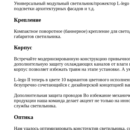
Универсальный модульный светильник/прожектор L-lego 
подсветки архитектурных фасадов и т.д.
Крепление
Компактное поворотное (баннерное) крепление для свето
габаритов светильника.
Корпус
Встречайте модернизированную конструкцию привычного 
дополнительную защиту охлаждающих каналов от влаги и
корпус позволяет избежать травм на этапе установке. А
L-lego II теперь в цвете 10 вариантов цветового исполне
безупречно сочетающийся с дизайнерской концепцией ва
Дополнительная защита проводов Во избежание механи
продукции наша команда делает акцент не только на инн
службы светильника.
Оптика
Нам удалось оптимизировать конструктив светильника, с