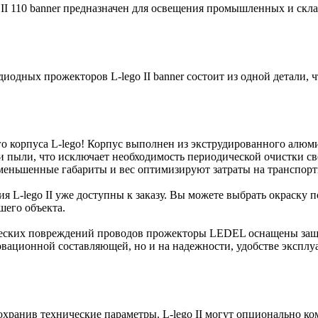
II 110 banner предназначен для освещения промышленных и скл
диодных прожекторов L-lego II banner состоит из одной детали,
корпуса L-lego! Корпус выполнен из экструдированного алюми
 пыли, что исключает необходимость периодической очистки св
 уменьшенные габариты и вес оптимизируют затраты на транспор
ния L-lego II уже доступны к заказу. Вы можете выбрать окраск
шего объекта.
ческих повреждений проводов прожекторы LEDEL оснащены защ
овационной составляющей, но и на надежности, удобстве эксплуа
охранив технические параметры. L-lego II могут опционально к