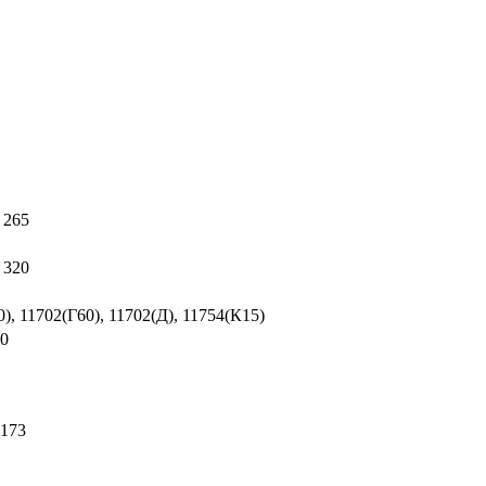
 265
 320
), 11702(Г60), 11702(Д), 11754(К15)
00
173