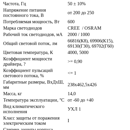
Частота, Гц
50 ± 10%
Напряжение питания
от 200 до 250
постоянного тока, В
Потребляемая мощность, Вт
600
Марка светодиодов
CREE / OSRAM
Рабочий ток светодиодов, мА
2000 / 1000
66816(К8), 69906(К15),
Общий световой поток, лм
69130(Г30), 69702(Г60)
Цветовая температура, К
4000, 5000
Коэффициент мощности
>= 0,90
драйвера, ?
Коэффициент пульсаций
<= 1
светового потока, %
Габаритные размеры, ВхДхШ,
238х462,5х426
мм
Масса, кг
14,0
Температура эксплуатации, °С
от -60 до +40
Вид климатического
УХЛ 1
исполнения
Класс защиты от поражения
I
электрическим током
Степень защиты корпуса