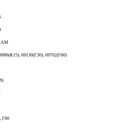
5
0
SRAM
9906(К15), 69130(Г30), 69702(Г60)
26
0
30, Г60