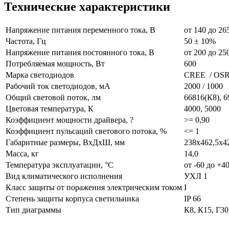
Технические характеристики
Напряжение питания переменного тока, В
от 140 до 26
Частота, Гц
50 ± 10%
Напряжение питания постоянного тока, В
от 200 до 25
Потребляемая мощность, Вт
600
Марка светодиодов
CREE / O
Рабочий ток светодиодов, мА
2000 / 1000
Общий световой поток, лм
66816(К8), 6
Цветовая температура, К
4000, 5000
Коэффициент мощности драйвера, ?
>= 0,90
Коэффициент пульсаций светового потока, %
<= 1
Габаритные размеры, ВхДхШ, мм
238х462,5х4
Масса, кг
14,0
Температура эксплуатации, °С
от -60 до +4
Вид климатического исполнения
УХЛ 1
Класс защиты от поражения электрическим током
I
Степень защиты корпуса светильника
IP 66
Тип диаграммы
К8, К15, Г