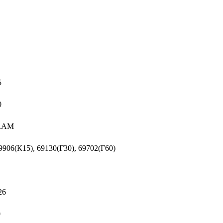
5
0
SRAM
9906(К15), 69130(Г30), 69702(Г60)
26
0