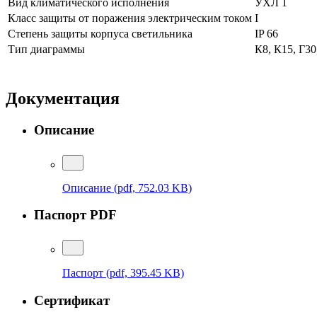
Вид климатического исполнения
УХЛ 1
Класс защиты от поражения электрическим током
I
Степень защиты корпуса светильника
IP 66
Тип диаграммы
К8, К15, Г
Документация
Описание
Описание
(pdf, 752.03 KB)
Паспорт PDF
Паспорт
(pdf, 395.45 KB)
Сертификат