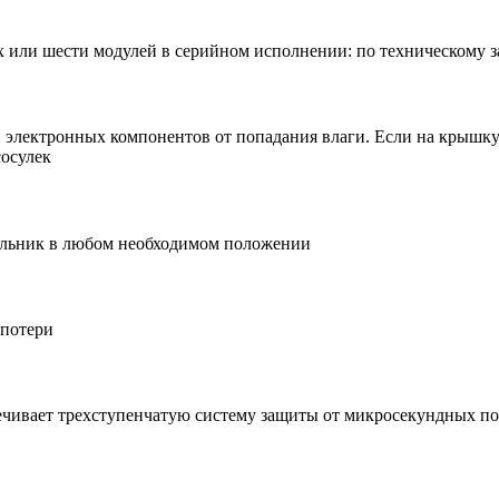
рёх или шести модулей в серийном исполнении: по техническому
электронных компонентов от попадания влаги. Если на крышку ко
сосулек
тильник в любом необходимом положении
потери
чивает трехступенчатую систему защиты от микросекундных поме