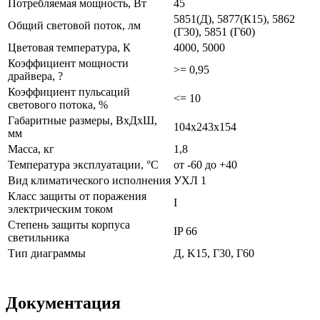
Потребляемая мощность, Вт
45
5851(Д), 5877(К15), 5862
Общий световой поток, лм
(Г30), 5851 (Г60)
Цветовая температура, К
4000, 5000
Коэффициент мощности
>= 0,95
драйвера, ?
Коэффициент пульсаций
<= 10
светового потока, %
Габаритные размеры, ВхДхШ,
104х243х154
мм
Масса, кг
1,8
Температура эксплуатации, °С
от -60 до +40
Вид климатического исполнения
УХЛ 1
Класс защиты от поражения
I
электрическим током
Степень защиты корпуса
IP 66
светильника
Тип диаграммы
Д, K15, Г30, Г60
Документация