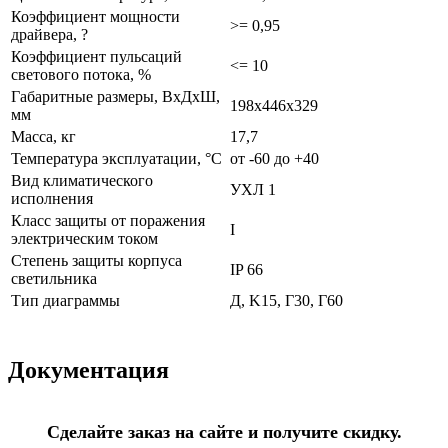
Коэффициент мощности
>= 0,95
драйвера, ?
Коэффициент пульсаций
<= 10
светового потока, %
Габаритные размеры, ВхДхШ,
198х446х329
мм
Масса, кг
17,7
Температура эксплуатации, °С
от -60 до +40
Вид климатического
УХЛ 1
исполнения
Класс защиты от поражения
I
электрическим током
Степень защиты корпуса
IP 66
светильника
Тип диаграммы
Д, K15, Г30, Г60
Документация
Сделайте заказ на сайте и получите скидку.