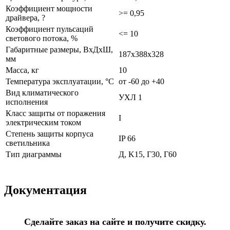
Коэффициент мощности
>= 0,95
драйвера, ?
Коэффициент пульсаций
<= 10
светового потока, %
Габаритные размеры, ВхДхШ,
187х388х328
мм
Масса, кг
10
Температура эксплуатации, °С
от -60 до +40
Вид климатического
УХЛ 1
исполнения
Класс защиты от поражения
I
электрическим током
Степень защиты корпуса
IP 66
светильника
Тип диаграммы
Д, K15, Г30, Г60
Документация
Сделайте заказ на сайте и получите скидку.