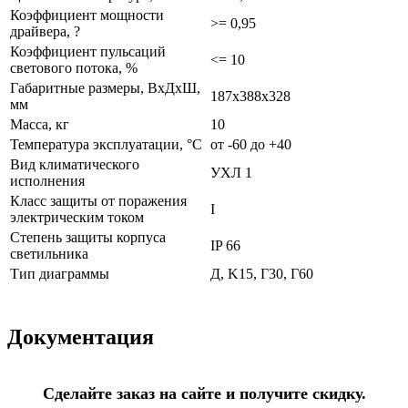
Коэффициент мощности
>= 0,95
драйвера, ?
Коэффициент пульсаций
<= 10
светового потока, %
Габаритные размеры, ВхДхШ,
187х388х328
мм
Масса, кг
10
Температура эксплуатации, °С
от -60 до +40
Вид климатического
УХЛ 1
исполнения
Класс защиты от поражения
I
электрическим током
Степень защиты корпуса
IP 66
светильника
Тип диаграммы
Д, K15, Г30, Г60
Документация
Сделайте заказ на сайте и получите скидку.