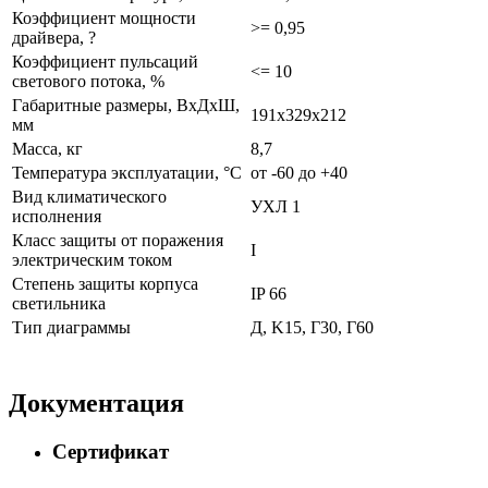
Коэффициент мощности
>= 0,95
драйвера, ?
Коэффициент пульсаций
<= 10
светового потока, %
Габаритные размеры, ВхДхШ,
191х329х212
мм
Масса, кг
8,7
Температура эксплуатации, °С
от -60 до +40
Вид климатического
УХЛ 1
исполнения
Класс защиты от поражения
I
электрическим током
Степень защиты корпуса
IP 66
светильника
Тип диаграммы
Д, K15, Г30, Г60
Документация
Сертификат