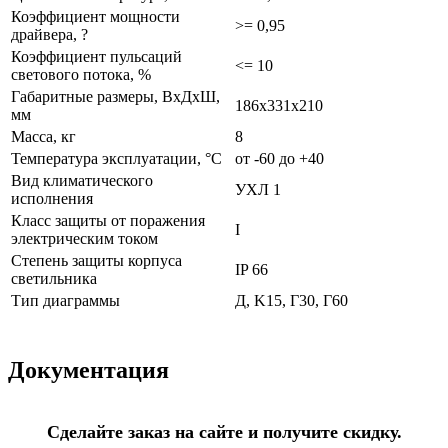
Коэффициент мощности
>= 0,95
драйвера, ?
Коэффициент пульсаций
<= 10
светового потока, %
Габаритные размеры, ВхДхШ,
186х331х210
мм
Масса, кг
8
Температура эксплуатации, °С
от -60 до +40
Вид климатического
УХЛ 1
исполнения
Класс защиты от поражения
I
электрическим током
Степень защиты корпуса
IP 66
светильника
Тип диаграммы
Д, K15, Г30, Г60
Документация
Сделайте заказ на сайте и получите скидку.