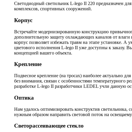
Светодиодный светильник L-lego II 220 предназначен д
комплексов, спортивных сооружений.
Корпус
Встречайте модернизированную конструкцию привычного 
дополнительную защиту охлаждающих каналов от влаги и
корпус позволяет избежать травм на этапе установке. А 
цветового исполнения L-lego II уже доступны к заказу.
концепцией вашего объекта.
Крепление
Подвесное крепление (на тросах) наиболее актуально д
без внимания, связан с особенностями температурного р
разработке L-lego II разработчики LEDEL учли данную ос
Оптика
Нам удалось оптимизировать конструктив светильника, с
нужным образом направить световой поток на освещаему
Светорассеивающее стекло