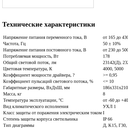
Технические характеристики
Напряжение питания переменного тока, В
от 165 до 43
Частота, Гц
50 ± 10%
Напряжение питания постоянного тока, В
от 230 до 50
Потребляемая мощность, Вт
178
Общий световой поток, лм
23142(Д), 23
Цветовая температура, К
4000, 5000
Коэффициент мощности драйвера, ?
>= 0,95
Коэффициент пульсаций светового потока, %
<= 10
Габаритные размеры, ВхДхШ, мм
186х331х210
Масса, кг
8
Температура эксплуатации, °С
от -60 до +4
Вид климатического исполнения
УХЛ 1
Класс защиты от поражения электрическим током
I
Степень защиты корпуса светильника
IP 66
Тип диаграммы
Д, K15, Г30,