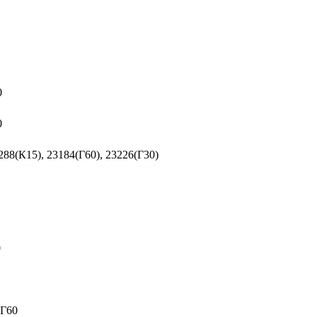
0
0
288(К15), 23184(Г60), 23226(Г30)
0
 Г60