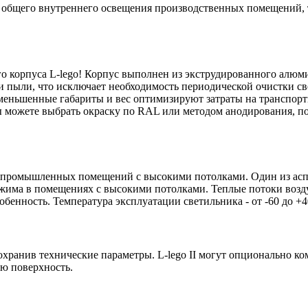
ля общего внутреннего освещения производственных помещений
корпуса L-lego! Корпус выполнен из экструдированного алюми
 пыли, что исключает необходимость периодической очистки св
уменьшенные габариты и вес оптимизируют затраты на транспортир
 Вы можете выбрать окраску по RAL или методом анодирования, 
ля промышленных помещений с высокими потолками. Один из асп
ежима в помещениях с высокими потолками. Теплые потоки возд
обенность. Температура эксплуатации светильника - от -60 до +4
охранив технические параметры. L-lego II могут опционально к
ю поверхность.