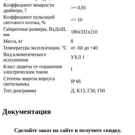
Коэффициент мощности
>= 0,95
драйвера, ?
Коэффициент пульсаций
<= 10
светового потока, %
Габаритные размеры, ВхДхШ,
186х331х210
мм
Масса, кг
8
Температура эксплуатации, °С
от -60 до +40
Вид климатического
УХЛ 1
исполнения
Класс защиты от поражения
I
электрическим током
Степень защиты корпуса
IP 66
светильника
Тип диаграммы
Д, K15, Г30, Г60
Документация
Сделайте заказ на сайте и получите скидку.