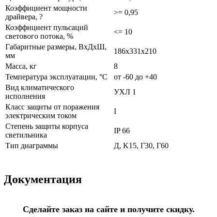
Коэффициент мощности
>= 0,95
драйвера, ?
Коэффициент пульсаций
<= 10
светового потока, %
Габаритные размеры, ВхДхШ,
186х331х210
мм
Масса, кг
8
Температура эксплуатации, °С
от -60 до +40
Вид климатического
УХЛ 1
исполнения
Класс защиты от поражения
I
электрическим током
Степень защиты корпуса
IP 66
светильника
Тип диаграммы
Д, K15, Г30, Г60
Документация
Сделайте заказ на сайте и получите скидку.