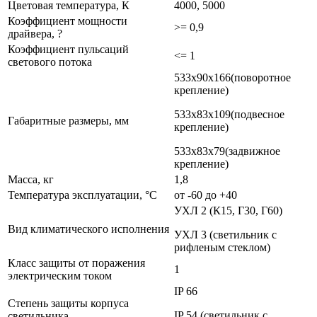
Цветовая температура, К
4000, 5000
Коэффициент мощности
>= 0,9
драйвера, ?
Коэффициент пульсаций
<= 1
светового потока
533х90х166(поворотное
крепление)
533х83х109(подвесное
Габаритные размеры, мм
крепление)
533х83х79(задвижное
крепление)
Масса, кг
1,8
Температура эксплуатации, °С
от -60 до +40
УХЛ 2 (К15, Г30, Г60)
Вид климатического исполнения
УХЛ 3 (светильник с
рифленым стеклом)
Класс защиты от поражения
1
электрическим током
IP 66
Степень защиты корпуса
IP 54 (светильник с
светильника