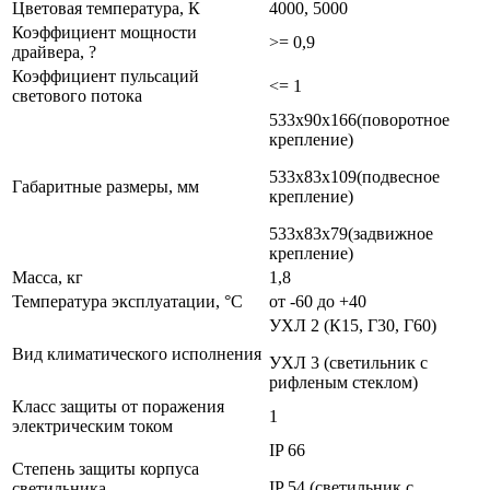
Цветовая температура, К
4000, 5000
Коэффициент мощности
>= 0,9
драйвера, ?
Коэффициент пульсаций
<= 1
светового потока
533х90х166(поворотное
крепление)
533х83х109(подвесное
Габаритные размеры, мм
крепление)
533х83х79(задвижное
крепление)
Масса, кг
1,8
Температура эксплуатации, °С
от -60 до +40
УХЛ 2 (К15, Г30, Г60)
Вид климатического исполнения
УХЛ 3 (светильник с
рифленым стеклом)
Класс защиты от поражения
1
электрическим током
IP 66
Степень защиты корпуса
IP 54 (светильник с
светильника