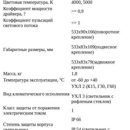
Цветовая температура, К
4000, 5000
Коэффициент мощности
>= 0,9
драйвера, ?
Коэффициент пульсаций
<= 1
светового потока
533х90х166(поворотное
крепление)
533х83х109(подвесное
Габаритные размеры, мм
крепление)
533х83х79(задвижное
крепление)
Масса, кг
1,8
Температура эксплуатации, °С
от -60 до +40
УХЛ 2 (К15, Г30, Г60)
Вид климатического исполнения
УХЛ 3 (светильник с
рифленым стеклом)
Класс защиты от поражения
1
электрическим током
IP 66
Степень защиты корпуса
IP 54 (светильник с
светильника