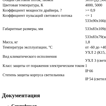
Цветовая температура, К
4000, 5000
Коэффициент мощности драйвера, ?
>= 0,9
Коэффициент пульсаций светового потока
<= 1
533х90х166(
Габаритные размеры, мм
533х83х109(
533х83х79(з
Масса, кг
1,8
Температура эксплуатации, °С
от -60 до +4
УХЛ 2 (К15, 
Вид климатического исполнения
УХЛ 3 (свет
Класс защиты от поражения электрическим током
1
IP 66
Степень защиты корпуса светильника
IP 54 (свет
Документация
Сертификат