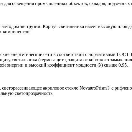
н для освещения промышленных объектов, складов, подземных п
етодом экструзии. Корпус светильника имеет высокую площадь
х компонентов.
ские энергетические сети в соответствии с нормативами ГОСТ 1
ащиту светильника (термозащита, защита от короткого замыкан
ой энергии и высокий коэффициент мощности (λ) свыше 0,95.
светорассеивающее акриловое стекло NovattroPrism® с рифлен
альную светопрозрачность.