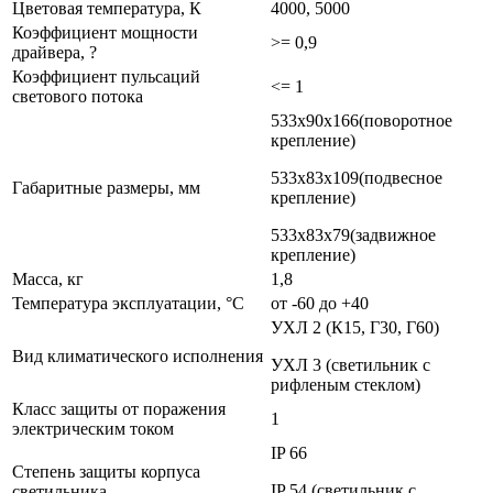
Цветовая температура, К
4000, 5000
Коэффициент мощности
>= 0,9
драйвера, ?
Коэффициент пульсаций
<= 1
светового потока
533х90х166(поворотное
крепление)
533х83х109(подвесное
Габаритные размеры, мм
крепление)
533х83х79(задвижное
крепление)
Масса, кг
1,8
Температура эксплуатации, °С
от -60 до +40
УХЛ 2 (К15, Г30, Г60)
Вид климатического исполнения
УХЛ 3 (светильник с
рифленым стеклом)
Класс защиты от поражения
1
электрическим током
IP 66
Степень защиты корпуса
IP 54 (светильник с
светильника