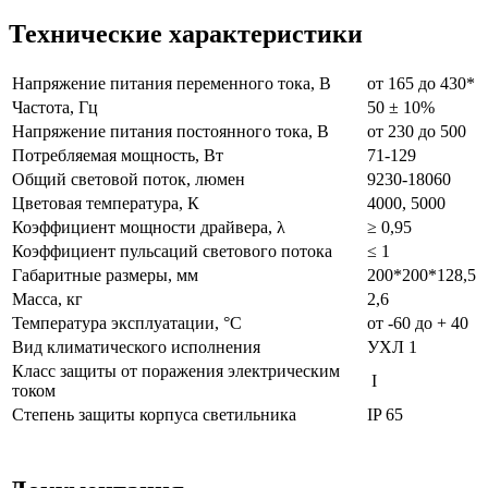
Технические характеристики
Напряжение питания переменного тока, В
от 165 до 430*
Частота, Гц
50 ± 10%
Напряжение питания постоянного тока, В
от 230 до 500
Потребляемая мощность, Вт
71-129
Общий световой поток, люмен
9230-18060
Цветовая температура, К
4000, 5000
Коэффициент мощности драйвера, λ
≥ 0,95
Коэффициент пульсаций светового потока
≤ 1
Габаритные размеры, мм
200*200*128,5
Масса, кг
2,6
Температура эксплуатации, °С
от -60 до + 40
Вид климатического исполнения
УХЛ 1
Класс защиты от поражения электрическим
I
током
Степень защиты корпуса светильника
IP 65