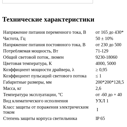
Технические характеристики
Напряжение питания переменного тока, В
от 165 до 430*
Частота, Гц
50 ± 10%
Напряжение питания постоянного тока, В
от 230 до 500
Потребляемая мощность, Вт
71-129
Общий световой поток, люмен
9230-18060
Цветовая температура, К
4000, 5000
Коэффициент мощности драйвера, λ
≥ 0,95
Коэффициент пульсаций светового потока
≤ 1
Габаритные размеры, мм
200*200*128,5
Масса, кг
2,6
Температура эксплуатации, °С
от -60 до + 40
Вид климатического исполнения
УХЛ 1
Класс защиты от поражения электрическим
I
током
Степень защиты корпуса светильника
IP 65