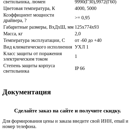
светильника, люмен
9990(Г30),9972(Г60)
Цветовая температура, К
4000, 5000
Коэффициент мощности
>= 0,95
драйвера, ?
Габаритные размеры, ВхДхШ, мм
125х774х93
Масса, кг
2,0
Температура эксплуатации, С
от -60 до +40
Вид климатического исполнения
УХЛ 1
Класс защиты от поражения
1
электрическим током
Степень защиты корпуса
IP 66
светильника
Документация
Сделайте заказ на сайте и получите скидку.
Для формирования цены и заказа введите свой ИНН, email и
номер телефона.