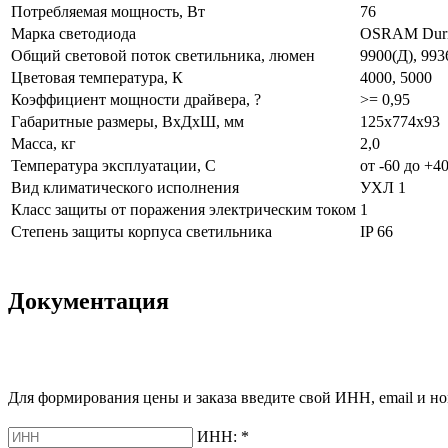
Потребляемая мощность, Вт
76
Марка светодиода
OSRAM Dur
Общий световой поток светильника, люмен
9900(Д), 993
Цветовая температура, К
4000, 5000
Коэффициент мощности драйвера, ?
>= 0,95
Габаритные размеры, ВхДхШ, мм
125х774х93
Масса, кг
2,0
Температура эксплуатации, С
от -60 до +4
Вид климатического исполнения
УХЛ 1
Класс защиты от поражения электрическим током
1
Степень защиты корпуса светильника
IP 66
Документация
Для формирования цены и заказа введите свой ИНН, email и но
ИНН:
*