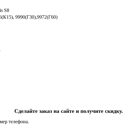
is S8
6(К15), 9990(Г30),9972(Г60)
0
Сделайте заказ на сайте и получите скидку.
мер телефона.