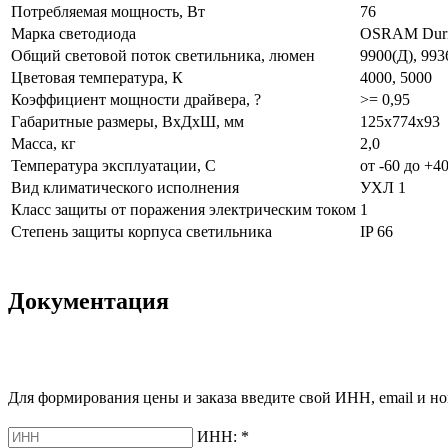
Потребляемая мощность, Вт
76
Марка светодиода
OSRAM Dur
Общий световой поток светильника, люмен
9900(Д), 993
Цветовая температура, К
4000, 5000
Коэффициент мощности драйвера, ?
>= 0,95
Габаритные размеры, ВхДхШ, мм
125х774х93
Масса, кг
2,0
Температура эксплуатации, С
от -60 до +4
Вид климатического исполнения
УХЛ 1
Класс защиты от поражения электрическим током
1
Степень защиты корпуса светильника
IP 66
Документация
Для формирования цены и заказа введите свой ИНН, email и но
ИНН:
*