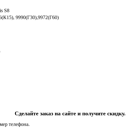
is S8
6(К15), 9990(Г30),9972(Г60)
0
Сделайте заказ на сайте и получите скидку.
мер телефона.