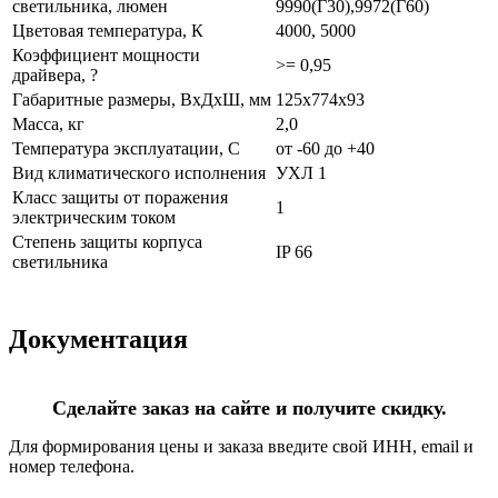
светильника, люмен
9990(Г30),9972(Г60)
Цветовая температура, К
4000, 5000
Коэффициент мощности
>= 0,95
драйвера, ?
Габаритные размеры, ВхДхШ, мм
125х774х93
Масса, кг
2,0
Температура эксплуатации, С
от -60 до +40
Вид климатического исполнения
УХЛ 1
Класс защиты от поражения
1
электрическим током
Степень защиты корпуса
IP 66
светильника
Документация
Сделайте заказ на сайте и получите скидку.
Для формирования цены и заказа введите свой ИНН, email и
номер телефона.