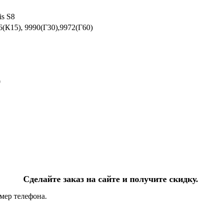
is S8
6(К15), 9990(Г30),9972(Г60)
0
Сделайте заказ на сайте и получите скидку.
мер телефона.