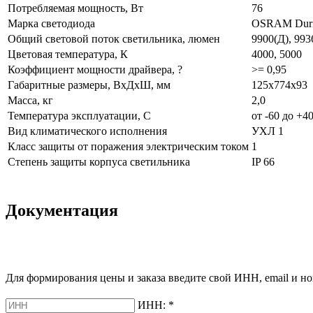
Потребляемая мощность, Вт
76
Марка светодиода
OSRAM Dur
Общий световой поток светильника, люмен
9900(Д), 993
Цветовая температура, К
4000, 5000
Коэффициент мощности драйвера, ?
>= 0,95
Габаритные размеры, ВхДхШ, мм
125х774х93
Масса, кг
2,0
Температура эксплуатации, С
от -60 до +4
Вид климатического исполнения
УХЛ 1
Класс защиты от поражения электрическим током
1
Степень защиты корпуса светильника
IP 66
Документация
Для формирования цены и заказа введите свой ИНН, email и но
ИНН:
*