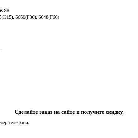
is S8
5(К15), 6660(Г30), 6648(Г60)
0
Сделайте заказ на сайте и получите скидку.
мер телефона.