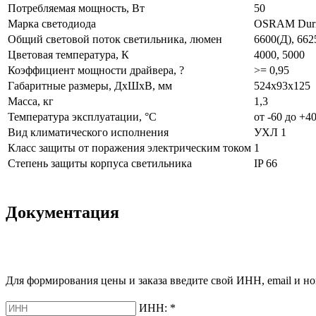
Потребляемая мощность, Вт
50
Марка светодиода
OSRAM Dur
Общий световой поток светильника, люмен
6600(Д), 662
Цветовая температура, К
4000, 5000
Коэффициент мощности драйвера, ?
>= 0,95
Габаритные размеры, ДхШхВ, мм
524х93х125
Масса, кг
1,3
Температура эксплуатации, °С
от -60 до +4
Вид климатического исполнения
УХЛ 1
Класс защиты от поражения электрическим током
1
Степень защиты корпуса светильника
IP 66
Документация
Для формирования цены и заказа введите свой ИНН, email и но
ИНН:
*