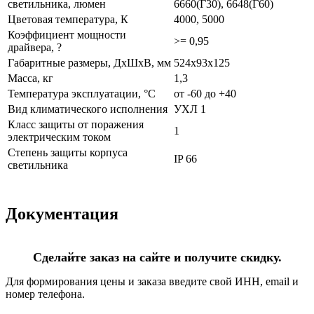
светильника, люмен
6660(Г30), 6648(Г60)
Цветовая температура, К
4000, 5000
Коэффициент мощности
>= 0,95
драйвера, ?
Габаритные размеры, ДхШхВ, мм
524х93х125
Масса, кг
1,3
Температура эксплуатации, °С
от -60 до +40
Вид климатического исполнения
УХЛ 1
Класс защиты от поражения
1
электрическим током
Степень защиты корпуса
IP 66
светильника
Документация
Сделайте заказ на сайте и получите скидку.
Для формирования цены и заказа введите свой ИНН, email и
номер телефона.