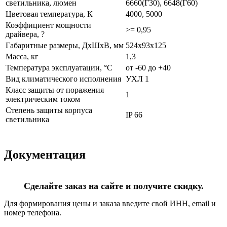
светильника, люмен
6660(Г30), 6648(Г60)
Цветовая температура, К
4000, 5000
Коэффициент мощности
>= 0,95
драйвера, ?
Габаритные размеры, ДхШхВ, мм
524х93х125
Масса, кг
1,3
Температура эксплуатации, °С
от -60 до +40
Вид климатического исполнения
УХЛ 1
Класс защиты от поражения
1
электрическим током
Степень защиты корпуса
IP 66
светильника
Документация
Сделайте заказ на сайте и получите скидку.
Для формирования цены и заказа введите свой ИНН, email и
номер телефона.