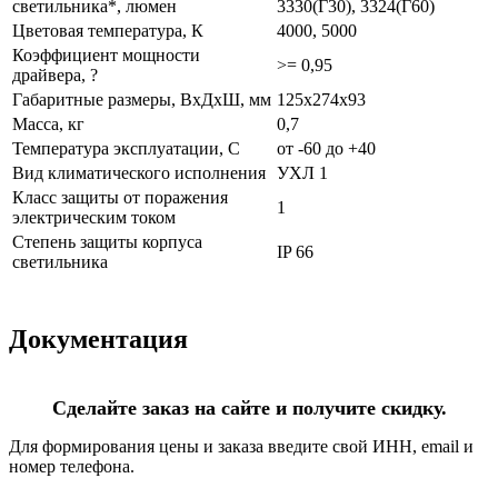
светильника*, люмен
3330(Г30), 3324(Г60)
Цветовая температура, К
4000, 5000
Коэффициент мощности
>= 0,95
драйвера, ?
Габаритные размеры, ВхДхШ, мм
125х274х93
Масса, кг
0,7
Температура эксплуатации, С
от -60 до +40
Вид климатического исполнения
УХЛ 1
Класс защиты от поражения
1
электрическим током
Степень защиты корпуса
IP 66
светильника
Документация
Сделайте заказ на сайте и получите скидку.
Для формирования цены и заказа введите свой ИНН, email и
номер телефона.