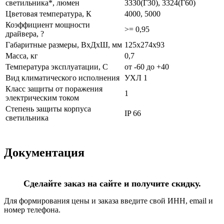
светильника*, люмен
3330(Г30), 3324(Г60)
Цветовая температура, К
4000, 5000
Коэффициент мощности
>= 0,95
драйвера, ?
Габаритные размеры, ВхДхШ, мм
125х274х93
Масса, кг
0,7
Температура эксплуатации, С
от -60 до +40
Вид климатического исполнения
УХЛ 1
Класс защиты от поражения
1
электрическим током
Степень защиты корпуса
IP 66
светильника
Документация
Сделайте заказ на сайте и получите скидку.
Для формирования цены и заказа введите свой ИНН, email и
номер телефона.