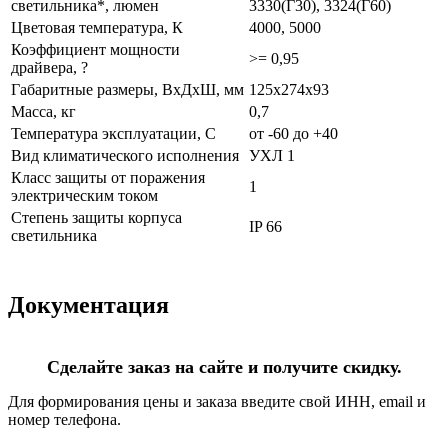
светильника*, люмен
3330(Г30), 3324(Г60)
Цветовая температура, К
4000, 5000
Коэффициент мощности
>= 0,95
драйвера, ?
Габаритные размеры, ВхДхШ, мм
125х274х93
Масса, кг
0,7
Температура эксплуатации, С
от -60 до +40
Вид климатического исполнения
УХЛ 1
Класс защиты от поражения
1
электрическим током
Степень защиты корпуса
IP 66
светильника
Документация
Сделайте заказ на сайте и получите скидку.
Для формирования цены и заказа введите свой ИНН, email и
номер телефона.