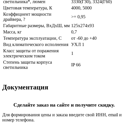
светильника*, люмен
3330(Г30), 3324(Г60)
Цветовая температура, К
4000, 5000
Коэффициент мощности
>= 0,95
драйвера, ?
Габаритные размеры, ВхДхШ, мм
125х274х93
Масса, кг
0,7
Температура эксплуатации, С
от -60 до +40
Вид климатического исполнения
УХЛ 1
Класс защиты от поражения
1
электрическим током
Степень защиты корпуса
IP 66
светильника
Документация
Сделайте заказ на сайте и получите скидку.
Для формирования цены и заказа введите свой ИНН, email и
номер телефона.