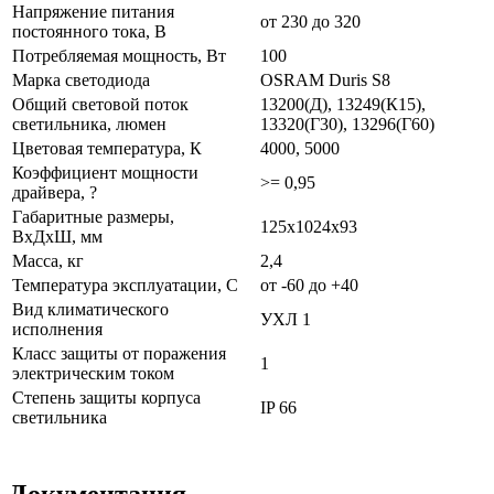
Напряжение питания
от 230 до 320
постоянного тока, В
Потребляемая мощность, Вт
100
Марка светодиода
OSRAM Duris S8
Общий световой поток
13200(Д), 13249(К15),
светильника, люмен
13320(Г30), 13296(Г60)
Цветовая температура, К
4000, 5000
Коэффициент мощности
>= 0,95
драйвера, ?
Габаритные размеры,
125х1024х93
ВхДхШ, мм
Масса, кг
2,4
Температура эксплуатации, С
от -60 до +40
Вид климатического
УХЛ 1
исполнения
Класс защиты от поражения
1
электрическим током
Степень защиты корпуса
IP 66
светильника
Документация