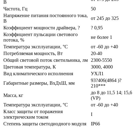
В
Частота, Гц
50
Напряжение питания постоянного тока,
от 245 до 325
В
Коэффициент мощности драйвера, ?
? 0,95
Коэффициент пульсации светового
не более 1
потока, %
Температура эксплуатации, °С
от -60 до +40
Потребляемая мощность, Вт
20-40
Общий световой поток светильника, лм
2300-5550
Цветовая температура, К
3000, 4000
Вид климатического исполнения
УХЛ1
93?406(4864 )?
Габаритные размеры, ВxДxШ, мм
210***
до 8 до 11,5 14; 15,6
Масса, кг
(VP)
Температура эксплуатации, °С
от -60 до +40
Класс защиты от поражения
I
электрическим током
Степень защиты светодиодного модуля
IP66