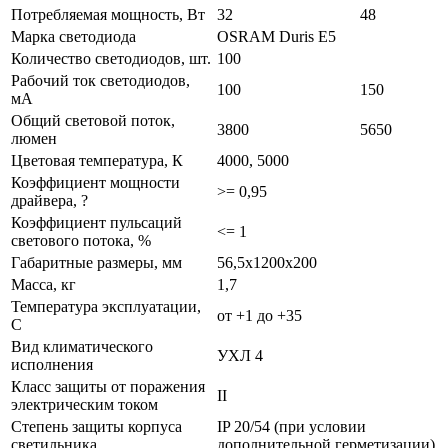
Потребляемая мощность, Вт
32
48
Марка светодиода
OSRAM Duris E5
Количество светодиодов, шт.
100
Рабочий ток светодиодов,
100
150
мА
Общий световой поток,
3800
5650
люмен
Цветовая температура, К
4000, 5000
Коэффициент мощности
>= 0,95
драйвера, ?
Коэффициент пульсаций
<= 1
светового потока, %
Габаритные размеры, мм
56,5х1200х200
Масса, кг
1,7
Температура эксплуатации,
от +1 до +35
С
Вид климатического
УХЛ 4
исполнения
Класс защиты от поражения
II
электрическим током
Степень защиты корпуса
IP 20/54 (при условии
светильника
дополнительной герметизации)