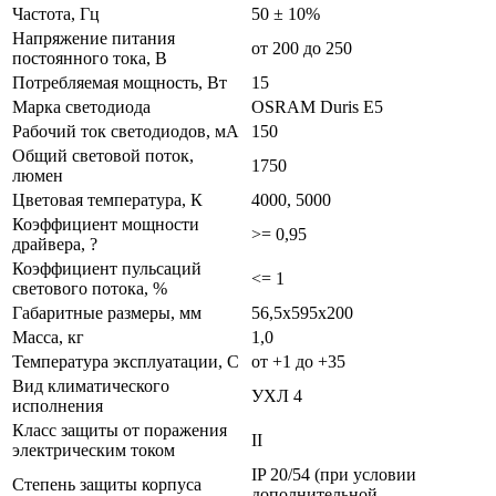
Частота, Гц
50 ± 10%
Напряжение питания
от 200 до 250
постоянного тока, В
Потребляемая мощность, Вт
15
Марка светодиода
OSRAM Duris E5
Рабочий ток светодиодов, мА
150
Общий световой поток,
1750
люмен
Цветовая температура, К
4000, 5000
Коэффициент мощности
>= 0,95
драйвера, ?
Коэффициент пульсаций
<= 1
светового потока, %
Габаритные размеры, мм
56,5х595х200
Масса, кг
1,0
Температура эксплуатации, С
от +1 до +35
Вид климатического
УХЛ 4
исполнения
Класс защиты от поражения
II
электрическим током
IP 20/54 (при условии
Степень защиты корпуса
дополнительной