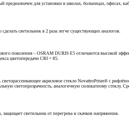
й предназначен для установки в школах, больницах, офисах, ка
 сделать светильник в 2 раза легче существующих аналогов.
нового поколения – OSRAM DURIS E5 отличаются высокой эффект
екса цветопередачи CRI = 85.
светорассеивающее акриловое стекло NovattroPrism® с рифлёно
льную светопрозрачность, аналогичную силикатному стеклу. Сро
 защищает светильник от перегрева и скачков напряжения.