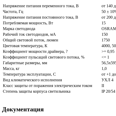
Напряжение питания переменного тока, В
от 140 д
Частота, Гц
50 ± 10
Напряжение питания постоянного тока, В
от 200 д
Потребляемая мощность, Вт
15
Марка светодиода
OSRAM 
Рабочий ток светодиодов, мА
150
Общий световой поток, люмен
1750
Цветовая температура, К
4000, 5
Коэффициент мощности драйвера, ?
>= 0,95
Коэффициент пульсаций светового потока, %
<= 1
Габаритные размеры, мм
56,5х59
Масса, кг
1,0
Температура эксплуатации, С
от +1 д
Вид климатического исполнения
УХЛ 4
Класс защиты от поражения электрическим током
II
Степень защиты корпуса светильника
IP 20/5
Документация