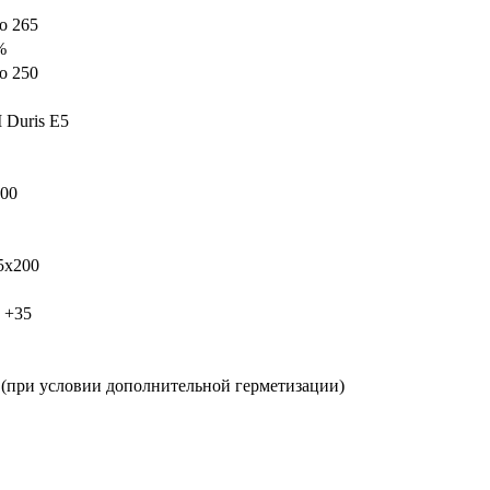
о 265
%
о 250
Duris E5
000
5х200
о +35
4 (при условии дополнительной герметизации)