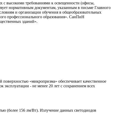
ях с высокими требованиями к освещенности (офисы,
ствует нормативным документам, указанным в письме Главного
условиям и организации обучения в общеобразовательных
ного профессионального образования». СанПиН
бщественных зданий».
ой поверхностью «микропризма» обеспечивает качественное
 эксплуатации - не менее 20 лет с сохранением всех
ю (более 156 лм/Вт). Излучение данных светодиодов