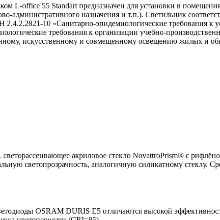
м L-office 55 Standart предназначен для установки в помещени
во-административного назначения и т.п.). Светильник соответ
иН 2.4.2.2821-10 «Санитарно-эпидемиологические требования к 
миологические требования к организации учебно-производствен
твенному, искусственному и совмещенному освещению жилых и о
светорассеивающее акриловое стекло NovattroPrism® с рифлён
льную светопрозрачность, аналогичную силикатному стеклу. Срок
светодиоды OSRAM DURIS E5 отличаются высокой эффективность
екса цветопередачи (CRI=85).