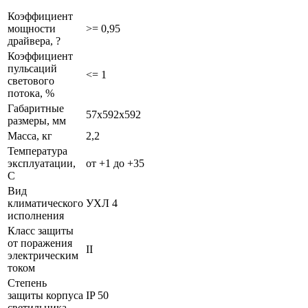
Коэффициент
мощности
>= 0,95
драйвера, ?
Коэффициент
пульсаций
<= 1
светового
потока, %
Габаритные
57х592х592
размеры, мм
Масса, кг
2,2
Температура
эксплуатации,
от +1 до +35
С
Вид
климатического
УХЛ 4
исполнения
Класс защиты
от поражения
II
электрическим
током
Степень
защиты корпуса
IP 50
светильника