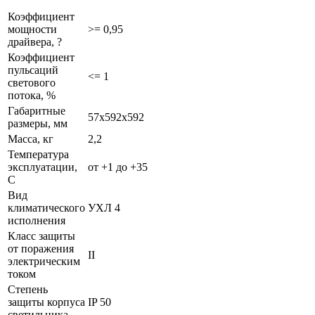
Коэффициент
мощности
>= 0,95
драйвера, ?
Коэффициент
пульсаций
<= 1
светового
потока, %
Габаритные
57х592х592
размеры, мм
Масса, кг
2,2
Температура
эксплуатации,
от +1 до +35
С
Вид
климатического
УХЛ 4
исполнения
Класс защиты
от поражения
II
электрическим
током
Степень
защиты корпуса
IP 50
светильника