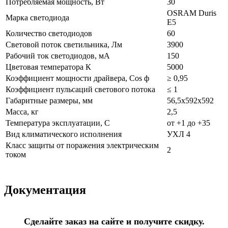
Потребляемая мощность, Вт
30
OSRAM Duris
Марка светодиода
E5
Количество светодиодов
60
Световой поток светильника, Лм
3900
Рабочий ток светодиодов, мА
150
Цветовая температора К
5000
Коэффициент мощности драйвера, Cos ф
≥ 0,95
Коэффициент пульсаций светового потока
≤ 1
Габаритные размеры, мм
56,5х592х592
Масса, кг
2,5
Температура эксплуатации, С
от +1 до +35
Вид климатического исполнения
УХЛ 4
Класс защиты от поражения электрическим
2
током
Документация
Сделайте заказ на сайте и получите скидку.