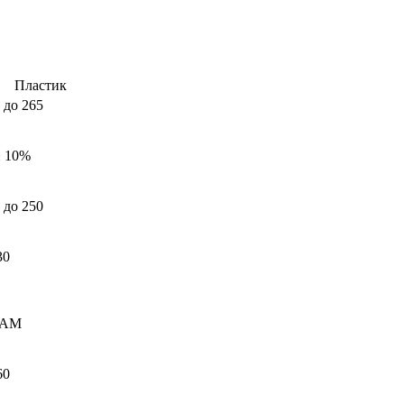
Пластик
 до 265
± 10%
 до 250
30
RAM
60