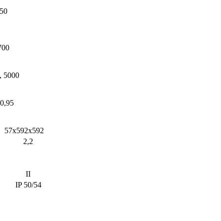
50
700
, 5000
0,95
57х592х592
2,2
II
IP 50/54