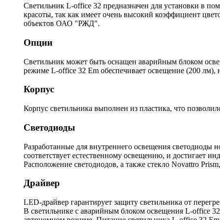
Светильник L-office 32 предназначен для установки в п
красоты, так как имеет очень высокий коэффициент цве
объектов ОАО "РЖД".
Опции
Светильник может быть оснащен аварийным блоком освеще
режиме L-office 32 Em обеспечивает освещение (200 лм),
Корпус
Корпус светильника выполнен из пластика, что позволило
Светодиоды
Разработанные для внутреннего освещения светодиоды 
соответствует естественному освещению, и достигает инд
Расположение светодиодов, а также стекло Novattro Pris
Драйвер
LED-драйвер гарантирует защиту светильника от перегре
В светильнике с аварийным блоком освещения L-office 3
автономном режиме. Питание светильника L-office 32 Em