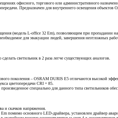
омещениях офисного, торгового или административного назначени
топередачи. Предназначен для внутреннего освещения объектов 
ния (модель L-office 32 Em), позволяющим при пропадании нап
 необходимое для эвакуации людей, завершения неотложных работ
 сделать светильник в 2 раза легче существующих аналогов.
нового поколения – OSRAM DURIS E5 отличаются высокой эффект
екса цветопередачи CRI = 85.
m, произведенное специально для данного типа светильников обе
ва и скачков напряжения.
2 Em помимо основного LED-драйвера, установлен драйвер авар
 в аварийном режиме осуществляется за счет 4-х аккумуляторов