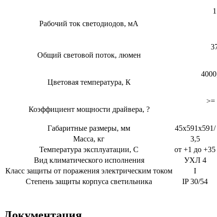
1
Рабочий ток светодиодов, мА
3
Общий световой поток, люмен
4000
Цветовая температура, К
>= 
Коэффициент мощности драйвера, ?
Габаритные размеры, мм
45x591x591/
Масса, кг
3,5
Температура эксплуатации, С
от +1 до +35
Вид климатического исполнения
УХЛ 4
Класс защиты от поражения электрическим током
I
Степень защиты корпуса светильника
IP 30/54
Документация