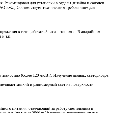
я. Рекомендован для установки в отделы дизайна и салонов
ОАО РЖД. Соответствует техническим требованиям для
ряжения в сети работать 3 часа автономно. В аварийном
 и т.п.
ивностью (более 120 лм/Вт). Излучение данных светодиодов
спечивает мягкий и равномерный свет на поверхности.
ийного питания, отвечающий за работу светильника в
 типа АА (не менее 2500 mAh каждый), расположенных в