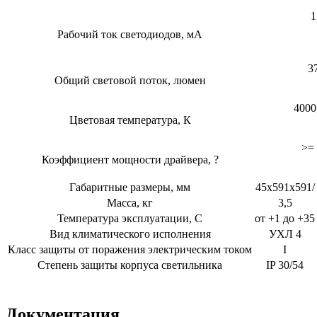
1
Рабочий ток светодиодов, мА
3
Общий световой поток, люмен
4000
Цветовая температура, К
>= 
Коэффициент мощности драйвера, ?
Габаритные размеры, мм
45x591x591/
Масса, кг
3,5
Температура эксплуатации, С
от +1 до +35
Вид климатического исполнения
УХЛ 4
Класс защиты от поражения электрическим током
I
Степень защиты корпуса светильника
IP 30/54
Документация