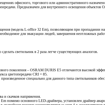
омещениях офисного, торгового или административного назначени
топередачи. Предназначен для внутреннего освещения объектов 
ния (модель L-office 32 Em), позволяющим при пропадании нап
 необходимое для эвакуации людей, завершения неотложных работ
 сделать светильник в 2 раза легче существующих аналогов.
нового поколения – OSRAM DURIS E5 отличаются высокой эффект
екса цветопередачи CRI = 85.
m, произведенное специально для данного типа светильников обе
ва и скачков напряжения.
2 Em помимо основного LED-драйвера, установлен драйвер авар
 в аварийном режиме осуществляется за счет 4-х аккумуляторов