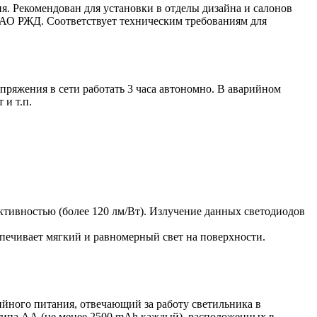
я. Рекомендован для установки в отделы дизайна и салонов
ОАО РЖД. Соответствует техническим требованиям для
ряжения в сети работать 3 часа автономно. В аварийном
 и т.п.
ивностью (более 120 лм/Вт). Излучение данных светодиодов
спечивает мягкий и равномерный свет на поверхности.
ийного питания, отвечающий за работу светильника в
 типа АА (не менее 2500 mAh каждый), расположенных в