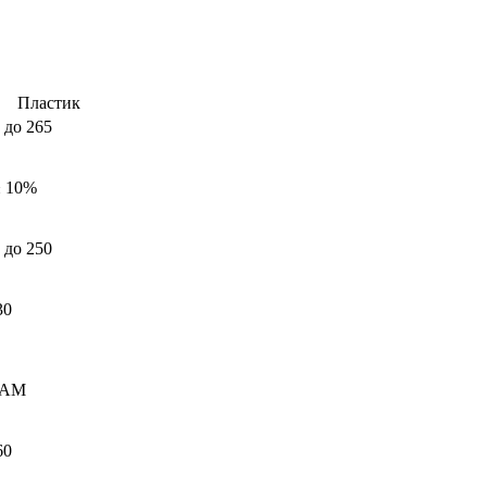
Пластик
 до 265
± 10%
 до 250
30
RAM
60