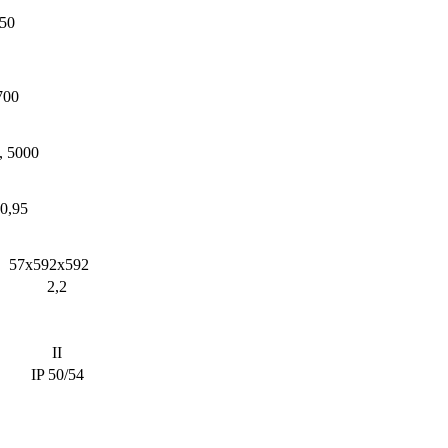
50
700
, 5000
0,95
57х592х592
2,2
II
IP 50/54