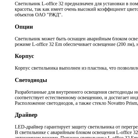
Светильник L-office 32 предназначен для установки в п
красоты, так как имеет очень высокий коэффициент цве
объектов ОАО "РЖД".
Опции
Светильник может быть оснащен аварийным блоком освеще
режиме L-office 32 Em обеспечивает освещение (200 лм),
Корпус
Корпус светильника выполнен из пластика, что позволило
Светодиоды
Разработанные для внутреннего освещения светодиоды 
соответствует естественному освещению, и достигает инд
Расположение светодиодов, а также стекло Novattro Pris
Драйвер
LED-драйвер гарантирует защиту светильника от перегре
В светильнике с аварийным блоком освещения L-office 3
автономном режиме. Питание светильника L-office 32 Em