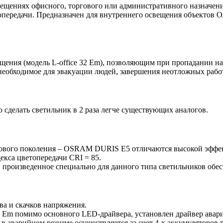
омещениях офисного, торгового или административного назначени
топередачи. Предназначен для внутреннего освещения объектов 
ния (модель L-office 32 Em), позволяющим при пропадании нап
 необходимое для эвакуации людей, завершения неотложных работ
 сделать светильник в 2 раза легче существующих аналогов.
нового поколения – OSRAM DURIS E5 отличаются высокой эффект
екса цветопередачи CRI = 85.
m, произведенное специально для данного типа светильников обе
ва и скачков напряжения.
2 Em помимо основного LED-драйвера, установлен драйвер авар
 в аварийном режиме осуществляется за счет 4-х аккумуляторов