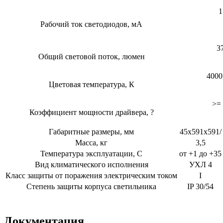
1
Рабочий ток светодиодов, мА
3
Общий световой поток, люмен
4000
Цветовая температура, К
>= 
Коэффициент мощности драйвера, ?
Габаритные размеры, мм
45x591x591/
Масса, кг
3,5
Температура эксплуатации, С
от +1 до +35
Вид климатического исполнения
УХЛ 4
Класс защиты от поражения электрическим током
I
Степень защиты корпуса светильника
IP 30/54
Документация