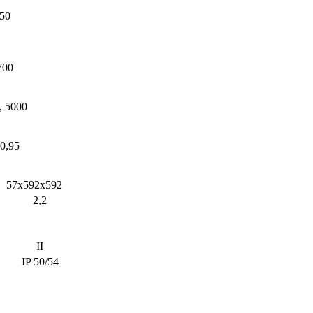
50
700
, 5000
0,95
57х592х592
2,2
II
IP 50/54