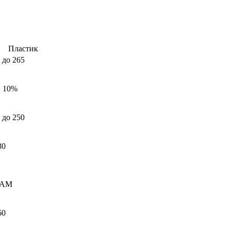
Пластик
 до 265
± 10%
 до 250
30
RAM
60