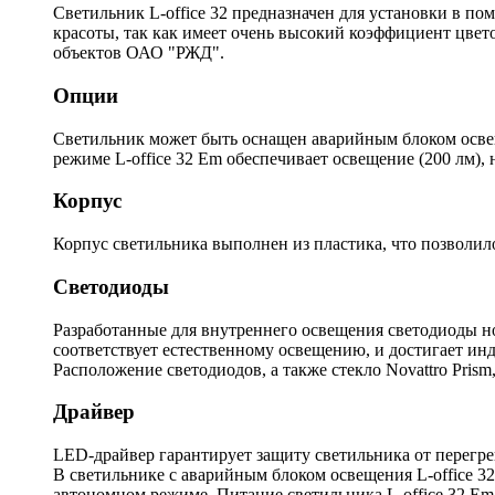
Светильник L-office 32 предназначен для установки в п
красоты, так как имеет очень высокий коэффициент цве
объектов ОАО "РЖД".
Опции
Светильник может быть оснащен аварийным блоком освеще
режиме L-office 32 Em обеспечивает освещение (200 лм),
Корпус
Корпус светильника выполнен из пластика, что позволило
Светодиоды
Разработанные для внутреннего освещения светодиоды 
соответствует естественному освещению, и достигает инд
Расположение светодиодов, а также стекло Novattro Pris
Драйвер
LED-драйвер гарантирует защиту светильника от перегре
В светильнике с аварийным блоком освещения L-office 3
автономном режиме. Питание светильника L-office 32 Em