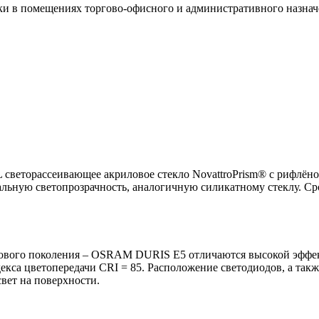
овки в помещениях торгово-офисного и административного назнач
светорассеивающее акриловое стекло NovattroPrism® с рифлён
льную светопрозрачность, аналогичную силикатному стеклу. Срок
нового поколения – OSRAM DURIS E5 отличаются высокой эффект
екса цветопередачи CRI = 85. Расположение светодиодов, а также
вет на поверхности.